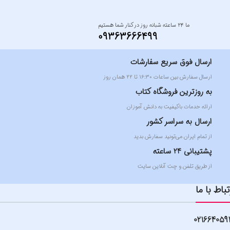
ما ۲۴ ساعته شبانه روز در کنار شما هستیم
09363666499
ارسال فوق سریع سفارشات
ارسال سفارش بین ساعات ۱۶:۳۰ تا ۲۲ همان روز
به روزترین فروشگاه کتاب
ارائه خدمات باکیفیت به دانش آموزان
ارسال به سراسر کشور
از تمام ایران می‌تونید سفارش بدید
پشتیبانی 24 ساعته
از طریق تلفن و چت آنلاین سایت
تباط با ما
021664059