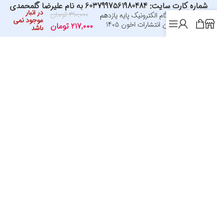
شماره کارت سایت: 6037997561980484 به نام علیرضا گلمحمدی
در انبار
۳۱۰,۰۰۰
تومان
گام به گام الکترونیک پایه یازدهم
موجود نمی
هنرستان انتشارات اخون 1405
۲۱۷,۰۰۰
تومان
باشد
اد های ما