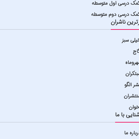
مک درسی اول متوسطه
مک درسی دوم متوسطه
ترین ناشران
یلی سبز
اج
هروماه
بتکران
شر الگو
نتشران
خوان
نایی با ما
رباره ما