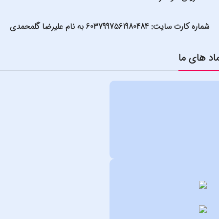
شماره کارت سایت: 6037997561980484 به نام علیرضا گلمحمدی
اد های ما