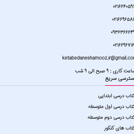
021664059
021669658
093636664
021669671
ketabedaneshamooz.ir@gmail.c
عت کاری : 9 صبح الی 9 شب
ترسی سریع
تاب درسی ابتدایی
تاب درسی اول متوسطه
تاب درسی دوم متوسطه
تاب های کنکور