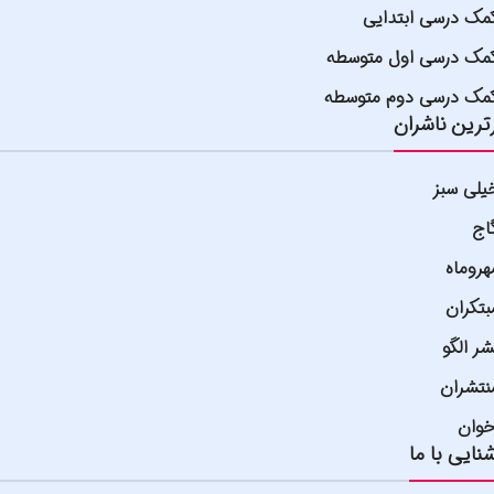
مک درسی ابتدایی
مک درسی اول متوسطه
مک درسی دوم متوسطه
ترین ناشران
یلی سبز
اج
هروماه
بتکران
شر الگو
نتشران
خوان
نایی با ما