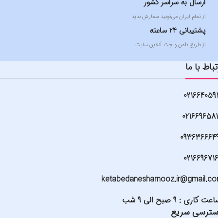
ارسال به سراسر کشور
از تمام ایران می‌تونید سفارش بدید
پشتیبانی 24 ساعته
از طریق تلفن و چت آنلاین سایت
تباط با ما
021664059
021669658
093636664
021669671
ketabedaneshamooz.ir@gmail.c
عت کاری : 9 صبح الی 9 شب
ترسی سریع