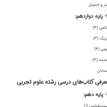
ار و احتمال
دهم:
اضی (3)
زیک (3)
می (3)
دسه (3)
ابان
عرفی کتاب‌های درسی رشته علوم تجربی
م:
ست‌شناسی (1)