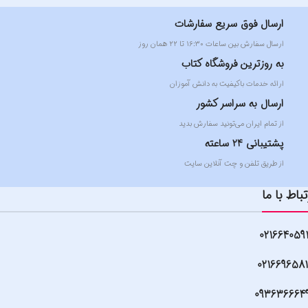
ارسال فوق سریع سفارشات
ارسال سفارش بین ساعات ۱۶:۳۰ تا ۲۲ همان روز
به روزترین فروشگاه کتاب
ارائه خدمات باکیفیت به دانش آموزان
ارسال به سراسر کشور
از تمام ایران می‌تونید سفارش بدید
پشتیبانی 24 ساعته
از طریق تلفن و چت آنلاین سایت
تباط با ما
021664059
021669658
093636664