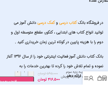
فارش عمده
در فروشگاه بانک
کتاب درسی
و
کمک درسی
دانش آموز می
توانید انواع کتاب های ابتدایی ، کنکور، مقطع متوسطه اول و
دوم را با هزینه پایین در کوتاه ترین زمان خریداری کنید .
بانک کتاب دانش آموز فعالیت اینترنتی خود را از سال 1396 آغاز
نموده و تمام تلاش خود را کرده تا بهترین خدمات را به
+
-
پیک آدینه پایه سوم
۵۹۵,۰۰۰
تومان
مشتریان خود ارائه دهد .
دبستان انتشارات پویش
۴۱۶,۵۰۰
تومان
1405
افزودن به سبد
شماره کارت سایت: 6037997561980484 به نام علیرضا گلمحمدی
اد های ما