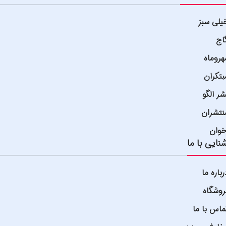
یلی سبز
اج
هروماه
بتکران
شر الگو
نتشران
خوان
نایی با ما
رباره ما
روشگاه
ماس با ما