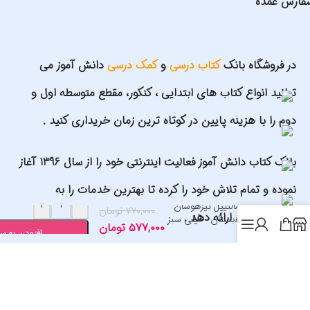
فارش عمده
در فروشگاه بانک
کتاب درسی
و
کمک درسی
دانش آموز می
توانید انواع کتاب های ابتدایی ، کنکور، مقطع متوسطه اول و
دوم را با هزینه پایین در کوتاه ترین زمان خریداری کنید .
بانک کتاب دانش آموز فعالیت اینترنتی خود را از سال 1396 آغاز
نموده و تمام تلاش خود را کرده تا بهترین خدمات را به
+
-
هوش مالتیپل تیزهوشان
۷۷۰,۰۰۰
تومان
مشتریان خود ارائه دهد .
چهارم دبستان- خیلی سبز
۵۷۷,۰۰۰
تومان
1405
افزودن به س
شماره کارت سایت: 6037997561980484 به نام علیرضا گلمحمدی
اد های ما