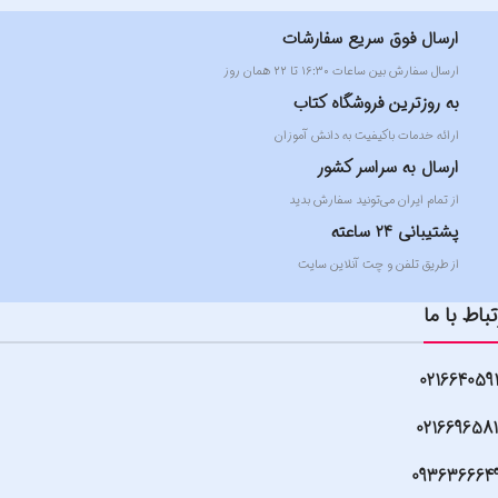
ارسال فوق سریع سفارشات
ارسال سفارش بین ساعات ۱۶:۳۰ تا ۲۲ همان روز
به روزترین فروشگاه کتاب
ارائه خدمات باکیفیت به دانش آموزان
ارسال به سراسر کشور
از تمام ایران می‌تونید سفارش بدید
پشتیبانی 24 ساعته
از طریق تلفن و چت آنلاین سایت
تباط با ما
021664059
021669658
093636664