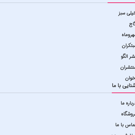
یلی سبز
اج
هروماه
بتکران
شر الگو
نتشران
خوان
نایی با ما
رباره ما
روشگاه
ماس با ما