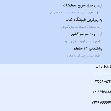
ارسال فوق سریع سفارشات
ارسال سفارش بین ساعات ۱۶:۳۰ تا ۲۲ همان روز
به روزترین فروشگاه کتاب
ارائه خدمات باکیفیت به دانش آموزان
ارسال به سراسر کشور
از تمام ایران می‌تونید سفارش بدید
پشتیبانی 24 ساعته
از طریق تلفن و چت آنلاین سایت
تباط با ما
021664059
021669658
093636664