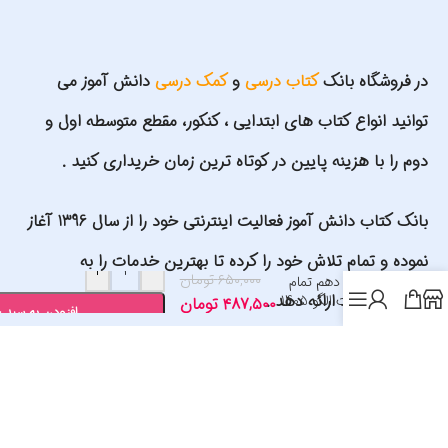
در فروشگاه بانک
کتاب درسی
و
کمک درسی
دانش آموز می
توانید انواع کتاب های ابتدایی ، کنکور، مقطع متوسطه اول و
دوم را با هزینه پایین در کوتاه ترین زمان خریداری کنید .
بانک کتاب دانش آموز فعالیت اینترنتی خود را از سال 1396 آغاز
نموده و تمام تلاش خود را کرده تا بهترین خدمات را به
+
-
۶۵۰,۰۰۰
تومان
هندسه دهم تمام
مشتریان خود ارائه دهد .
انتشارات الگو 1405
۴۸۷,۵۰۰
تومان
افزودن به سبد 
شماره کارت سایت: 6037997561980484 به نام علیرضا گلمحمدی
اد های ما