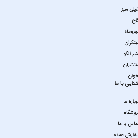
یلی سبز
اج
هروماه
بتکران
شر الگو
نتشران
خوان
نایی با ما
رباره ما
روشگاه
ماس با ما
فارش عمده