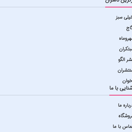
یلی سبز
اج
هروماه
بتکران
شر الگو
نتشران
خوان
نایی با ما
رباره ما
روشگاه
ماس با ما