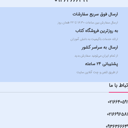
09363666499
ارسال فوق سریع سفارشات
ارسال سفارش بین ساعات ۱۶:۳۰ تا ۲۲ همان روز
به روزترین فروشگاه کتاب
ارائه خدمات باکیفیت به دانش آموزان
ارسال به سراسر کشور
از تمام ایران می‌تونید سفارش بدید
پشتیبانی 24 ساعته
از طریق تلفن و چت آنلاین سایت
تباط با ما
021664059
021669658
093636664