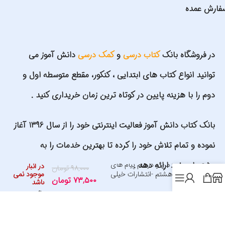
فارش عمده
در فروشگاه بانک
کتاب درسی
و
کمک درسی
دانش آموز می
توانید انواع کتاب های ابتدایی ، کنکور، مقطع متوسطه اول و
دوم را با هزینه پایین در کوتاه ترین زمان خریداری کنید .
بانک کتاب دانش آموز فعالیت اینترنتی خود را از سال 1396 آغاز
نموده و تمام تلاش خود را کرده تا بهترین خدمات را به
ماجرای من و درسام پیام های
مشتریان خود ارائه دهد .
در انبار
۹۸,۰۰۰
تومان
آسمان هشتم -انتشارات خیلی
موجود نمی
۷۳,۵۰۰
تومان
باشد
سبز
شماره کارت سایت: 6037997561980484 به نام علیرضا گلمحمدی