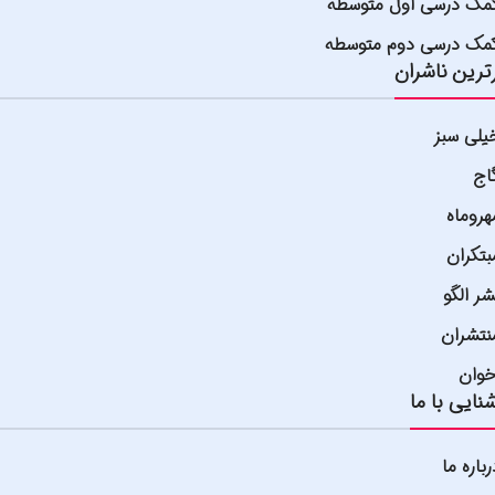
مک درسی اول متوسطه
مک درسی دوم متوسطه
ترین ناشران
یلی سبز
اج
هروماه
بتکران
شر الگو
نتشران
خوان
نایی با ما
رباره ما