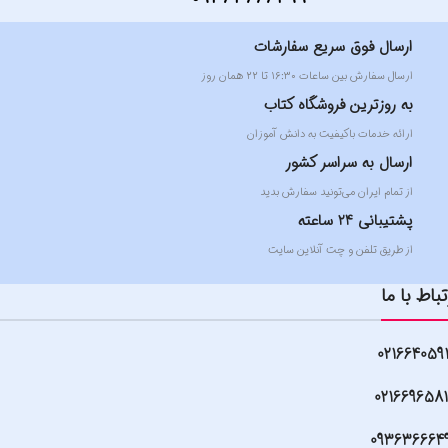
ارسال فوق سریع سفارشات
ارسال سفارش بین ساعات ۱۶:۳۰ تا ۲۲ همان روز
به روزترین فروشگاه کتاب
ارائه خدمات باکیفیت به دانش آموزان
ارسال به سراسر کشور
از تمام ایران می‌تونید سفارش بدید
پشتیبانی 24 ساعته
از طریق تلفن و چت آنلاین سایت
تباط با ما
021664059
021669658
093636664