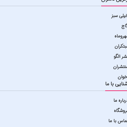
یلی سبز
اج
هروماه
بتکران
شر الگو
نتشران
خوان
نایی با ما
رباره ما
روشگاه
ماس با ما