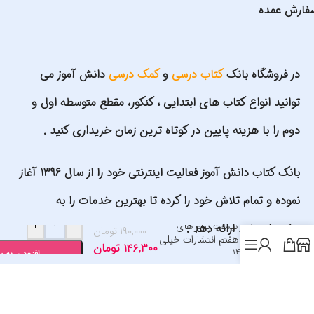
فارش عمده
در فروشگاه بانک
کتاب درسی
و
کمک درسی
دانش آموز می
توانید انواع کتاب های ابتدایی ، کنکور، مقطع متوسطه اول و
دوم را با هزینه پایین در کوتاه ترین زمان خریداری کنید .
بانک کتاب دانش آموز فعالیت اینترنتی خود را از سال 1396 آغاز
نموده و تمام تلاش خود را کرده تا بهترین خدمات را به
+
-
ماجرای بیست پیام های
مشتریان خود ارائه دهد .
۱۹۰,۰۰۰
تومان
آسمانی هفتم انتشارات خیلی
۱۴۶,۳۰۰
تومان
سبز 1405
افزودن به 
شماره کارت سایت: 6037997561980484 به نام علیرضا گلمحمدی