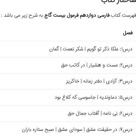
ساختار کتاب
فهرست کتاب
فارسی دوازدهم فرمول بیست گاج
به شرح زیر می باشد :
فصل
درس1: ملکا ذکر تو گویم | شکر نعمت | گمان
درس2: مست و هشیار | در کاتب حق
درس3: آزادی | دفتر زمانه | خاکریز
درس5: دماوندیه | جاسوسی که کلاغ بود
درس6: نی نامه | آفتاب جمال حق
درس7: در حقیقت عشق | سودای عشق | صبح ستاره باران