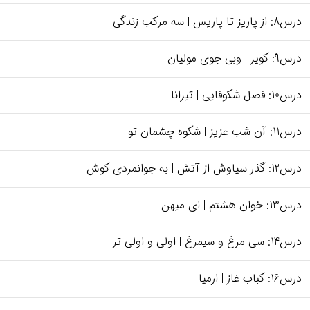
درس8: از پاریز تا پاریس | سه مرکب زندگی
درس9: کویر | وبی جوی مولیان
درس10: فصل شکوفایی | تیرانا
درس11: آن شب عزیز | شکوه چشمان تو
درس12: گذر سیاوش از آتش | به جوانمردی کوش
درس13: خوان هشتم | ای میهن
درس14: سی مرغ و سیمرغ | اولی و اولی تر
درس16: کباب غاز | ارمیا