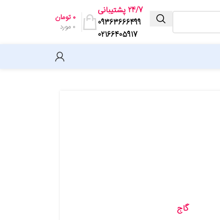
24/7 پشتیبانی
۰
تومان
09363666499
0
مورد
02166405917
یافت
اندیشمند
خط سفید
فرزانگان
کاپ
بنی هاشم
کاهه
مشاوران
گاج