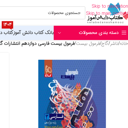
Skip to navigation
Skip to main content
1404
دسته بندی محصولات
بانک کتاب دانش آموز
کتاب د
خانه
/
ناشر
/
گاج
/
فرمول بیست
/
فرمول بیست فارسی دوازدهم انتشارات گاج 05
منتشران
اتود
اخوان
اسفندیار
الگو
اندیشمند
جویامجد
خیلی سبز
رهپویان
شاکری
صیا
پویش
خوش خوان
نارنجی
نارنگی
شباهنگ
انتشارات کاگو
استخدامی