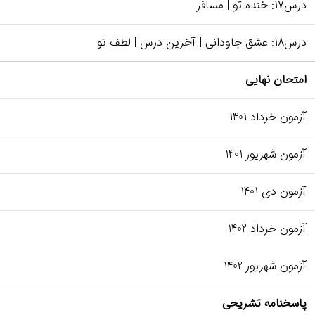
درس17: خنده تو | مسافر
درس18: عشق جاودانی | آخرین درس | لطف تو
امتحان نهایی
آزمون خرداد 1401
آزمون شهریور 1401
آزمون دی 1401
آزمون خرداد 1402
آزمون شهریور 1402
پاسخنامه تشریحی