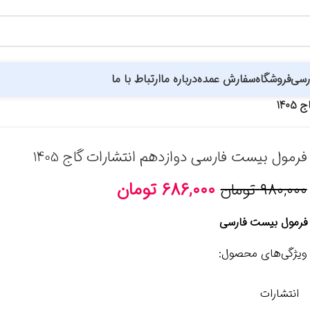
رسی
فروشگاه
سفارش عمده
درباره ما
ارتباط با ما
14
نت
فارابی
فتحی
قلم چی
انتشارات کارنامه کتاب
گاج
گل واژه
مبتکران
مهروماه
میعاد
نشر در
فرمول بیست فارسی دوازدهم انتشارات گاج 1405
۶۸۶,۰۰۰
تومان
۹۸۰,۰۰۰
تومان
فرمول بیست فارسی
ویژگی‌های محصول:
انتشارات