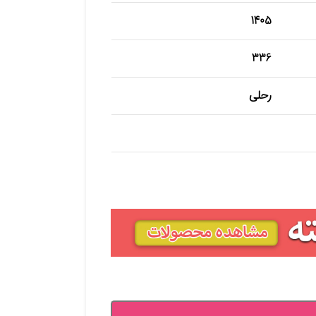
1405
336
رحلی