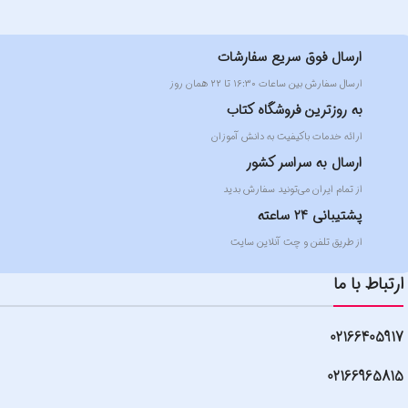
ارسال فوق سریع سفارشات
ارسال سفارش بین ساعات ۱۶:۳۰ تا ۲۲ همان روز
به روزترین فروشگاه کتاب
ارائه خدمات باکیفیت به دانش آموزان
ارسال به سراسر کشور
از تمام ایران می‌تونید سفارش بدید
پشتیبانی 24 ساعته
از طریق تلفن و چت آنلاین سایت
ارتباط با ما
02166405917
02166965815