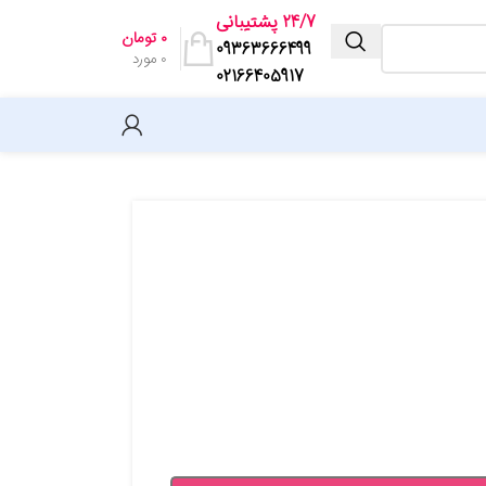
24/7 پشتیبانی
۰
تومان
09363666499
0
مورد
02166405917
یافت
اندیشمند
خط سفید
فرزانگان
کاپ
بنی هاشم
کاهه
مشاوران