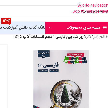
Skip to navigation
Skip to main content
1404
دسته بندی محصولات
بانک کتاب دانش آموز
کتاب د
خانه
/
ناشر
/
کاپ
/
زیر ذره بین فارسی 1 دهم انتشارات کاپ 1405
منتشران
اتود
اخوان
اسفندیار
الگو
اندیشمند
جویامجد
خیلی سبز
رهپویان
شاکری
صیا
پویش
خوش خوان
نارنجی
نارنگی
شباهنگ
انتشارات کاگو
استخدامی