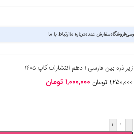
رسی
فروشگاه
سفارش عمده
درباره ما
ارتباط با ما
نت
فارابی
فتحی
قلم چی
انتشارات کارنامه کتاب
گاج
گل واژه
مبتکران
مهروماه
میعاد
نشر در
زیر ذره بین فارسی 1 دهم انتشارات کاپ 1405
۱,۰۰۰,۰۰۰
تومان
۱,۲۵۰,۰۰۰
تومان
+
-