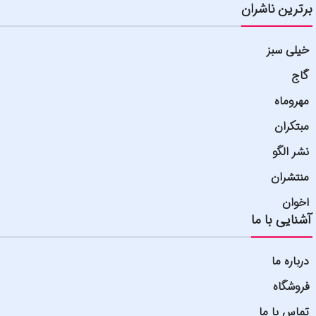
برترین ناشران
خیلی سبز
گاج
مهروماه
مبتکران
نشر الگو
منتشران
اخوان
آشنایی با ما
درباره ما
فروشگاه
تماس با ما