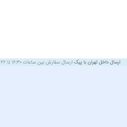
ارسال سفارش بین ساعات ۱۶:۳۰ تا ۲۲ همان روز، در صورت ثبت سفارش تا قبل از ساعت ۱۵ { بغیر از روزهای تعطیل }
ارسال داخل تهران با پیک