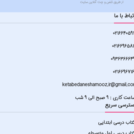
از طریق تلفن و چت آنلاین سایت
تباط با ما
021664059
021669658
093636664
021669671
ketabedaneshamooz.ir@gmail.c
عت کاری : 9 صبح الی 9 شب
ترسی سریع
تاب درسی ابتدایی
تاب درسی اول متوسطه