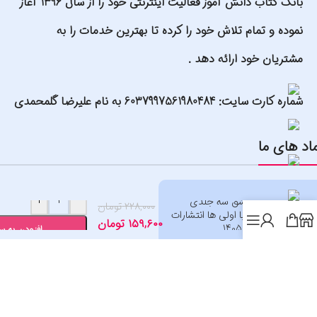
بانک کتاب دانش آموز فعالیت اینترنتی خود را از سال 1396 آغاز
نموده و تمام تلاش خود را کرده تا بهترین خدمات را به
مشتریان خود ارائه دهد .
شماره کارت سایت: 6037997561980484 به نام علیرضا گلمحمدی
اد های ما
+
-
دفتر مشق سه جلدی
۲۲۸,۰۰۰
تومان
همگام با اولی ها انتشارات
۱۵۹,۶۰۰
تومان
صیانت 1405
افزودن به س