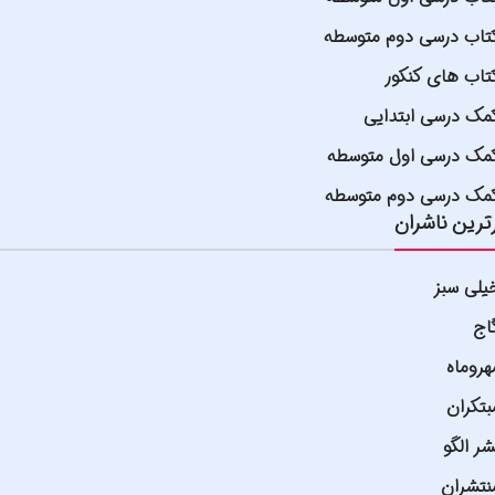
تاب درسی دوم متوسطه
تاب های کنکور
مک درسی ابتدایی
مک درسی اول متوسطه
مک درسی دوم متوسطه
ترین ناشران
یلی سبز
اج
هروماه
بتکران
شر الگو
نتشران