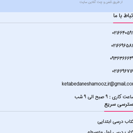
از طریق تلفن و چت آنلاین سایت
تباط با ما
021664059
021669658
093636664
021669671
ketabedaneshamooz.ir@gmail.c
عت کاری : 9 صبح الی 9 شب
ترسی سریع
تاب درسی ابتدایی
تاب درسی اول متوسطه