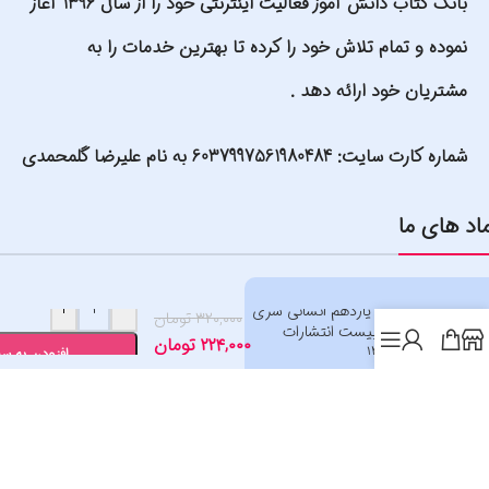
بانک کتاب دانش آموز فعالیت اینترنتی خود را از سال 1396 آغاز
نموده و تمام تلاش خود را کرده تا بهترین خدمات را به
مشتریان خود ارائه دهد .
شماره کارت سایت: 6037997561980484 به نام علیرضا گلمحمدی
اد های ما
+
-
جغرافیا یازدهم انسانی سری
۳۲۰,۰۰۰
تومان
فرمول بیست انتشارات
۲۲۴,۰۰۰
تومان
گاج1405
افزودن به س