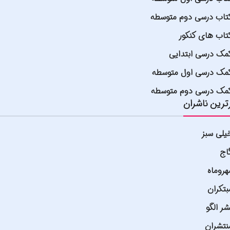
تاب درسی دوم متوسطه
تاب های کنکور
مک درسی ابتدایی
مک درسی اول متوسطه
مک درسی دوم متوسطه
ترین ناشران
یلی سبز
اج
هروماه
بتکران
شر الگو
نتشران