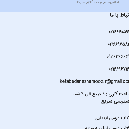
از طریق تلفن و چت آنلاین سایت
تباط با ما
021664059
021669658
093636664
021669671
ketabedaneshamooz.ir@gmail.c
عت کاری : 9 صبح الی 9 شب
ترسی سریع
تاب درسی ابتدایی
تاب درسی اول متوسطه