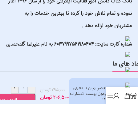
بانک کتاب دانش آموز فعالیت اینترنتی خود را از سال 1396 آغاز
نموده و تمام تلاش خود را کرده تا بهترین خدمات را به
مشتریان خود ارائه دهد .
شماره کارت سایت: 6037997561980484 به نام علیرضا گلمحمدی
اد های ما
+
-
تاریخ معاصر ایران 11 تجربی
۲۹۵,۰۰۰
تومان
سری فرمول بیست انتشارات
۲۰۶,۵۰۰
تومان
گاج 1405
افزودن به 