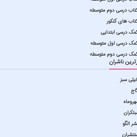
تاب درسی دوم متوسطه
تاب های کنکور
مک درسی ابتدایی
مک درسی اول متوسطه
مک درسی دوم متوسطه
ترین ناشران
یلی سبز
اج
هروماه
بتکران
شر الگو
نتشران