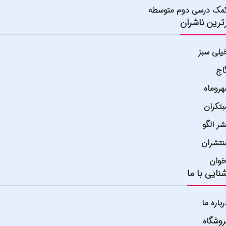
مک درسی دوم متوسطه
ترین ناشران
یلی سبز
اج
هروماه
بتکران
شر الگو
نتشران
خوان
نایی با ما
رباره ما
روشگاه