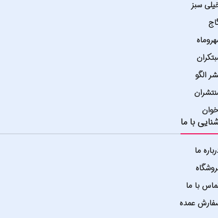
یلی سبز
اج
هروماه
بتکران
شر الگو
نتشران
خوان
نایی با ما
رباره ما
روشگاه
ماس با ما
فارش عمده