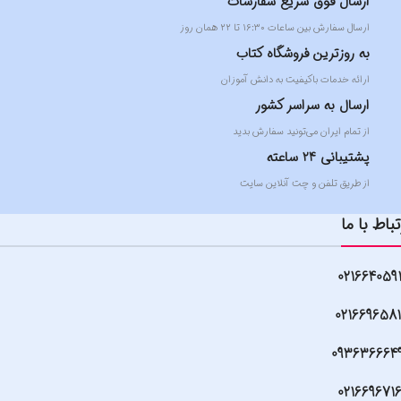
ارسال فوق سریع سفارشات
ارسال سفارش بین ساعات ۱۶:۳۰ تا ۲۲ همان روز
به روزترین فروشگاه کتاب
ارائه خدمات باکیفیت به دانش آموزان
ارسال به سراسر کشور
از تمام ایران می‌تونید سفارش بدید
پشتیبانی 24 ساعته
از طریق تلفن و چت آنلاین سایت
تباط با ما
021664059
021669658
093636664
021669671