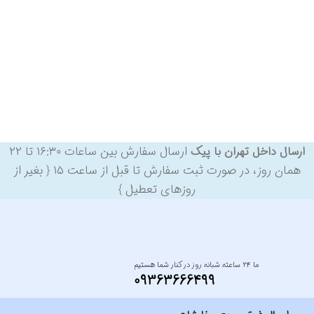
ارسال سفارش بین ساعات ۱۶:۳۰ تا ۲۲
ارسال داخل تهران با پیک
همان روز، در صورت ثبت سفارش تا قبل از ساعت ۱۵ { بغیر از
روزهای تعطیل }
ما ۲۴ ساعته شبانه روز در کنار شما هستیم
09363666499