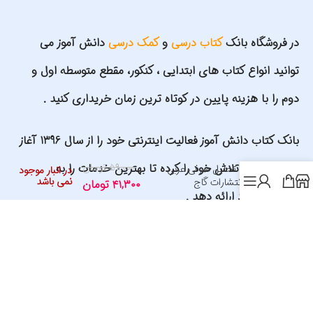
در فروشگاه بانک
کتاب درسی
و
کمک درسی
دانش آموز می
توانید انواع کتاب های ابتدایی ، کنکور، مقطع متوسطه اول و
دوم را با هزینه پایین در کوتاه ترین زمان خریداری کنید .
بانک کتاب دانش آموز فعالیت اینترنتی خود را از سال 1396 آغاز
۵۹,۰۰۰
تومان
نموده و تمام تلاش خود را کرده تا بهترین خدمات را به
اعراب و تحلیل صرفی عربی
در انبار موجود
نمی باشد
کنکور-انتشارات گاج
۴۱,۳۰۰
تومان
مشتریان خود ارائه دهد .
شماره کارت سایت: 6037997561980484 به نام علیرضا گلمحمدی
اد های ما