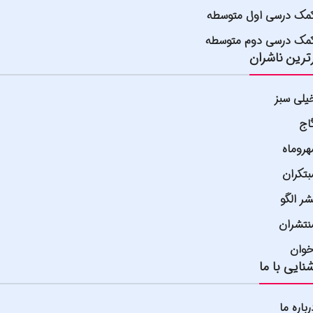
مک درسی اول متوسطه
مک درسی دوم متوسطه
ترین ناشران
یلی سبز
اج
هروماه
بتکران
شر الگو
نتشران
خوان
نایی با ما
رباره ما