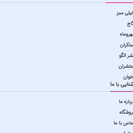
یلی سبز
اج
هروماه
بتکران
شر الگو
نتشران
خوان
نایی با ما
رباره ما
روشگاه
ماس با ما