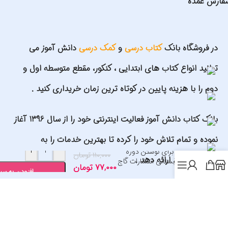
فارش عمده
در فروشگاه بانک
کتاب درسی
و
کمک درسی
دانش آموز می
توانید انواع کتاب های ابتدایی ، کنکور، مقطع متوسطه اول و
دوم را با هزینه پایین در کوتاه ترین زمان خریداری کنید .
بانک کتاب دانش آموز فعالیت اینترنتی خود را از سال 1396 آغاز
نموده و تمام تلاش خود را کرده تا بهترین خدمات را به
+
-
آمادگی برای نوشتن دوره
۱۱۰,۰۰۰
تومان
مشتریان خود ارائه دهد .
پیش دبستانی انتشارات گاج
۷۷,۰۰۰
تومان
1404
افزودن به سب
شماره کارت سایت: 6037997561980484 به نام علیرضا گلمحمدی
اد های ما