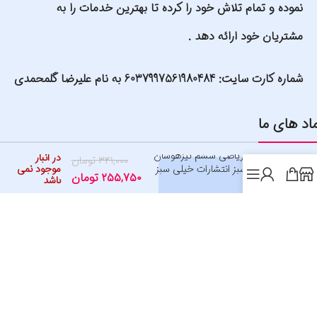
نموده و تمام تلاش خود را کرده تا بهترین خدمات را به
مشتریان خود ارائه دهد .
شماره کارت سایت: 6037997561980484 به نام علیرضا گلمحمدی
اد های ما
آزمون ریاضی ششم تیزهوشان
در انبار
۳۴۱,۰۰۰
تومان
خیلی سبز انتشارات خیلی سبز
موجود نمی
۲۵۵,۷۵۰
تومان
باشد
1404