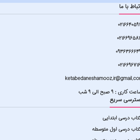
تباط با ما
021664059
021669658
093636664
021669671
ketabedaneshamooz.ir@gmail.c
عت کاری : 9 صبح الی 9 شب
ترسی سریع
تاب درسی ابتدایی
تاب درسی اول متوسطه