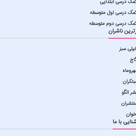
مک درسی ابتدایی
مک درسی اول متوسطه
مک درسی دوم متوسطه
ترین ناشران
یلی سبز
اج
هروماه
بتکران
شر الگو
نتشران
خوان
نایی با ما