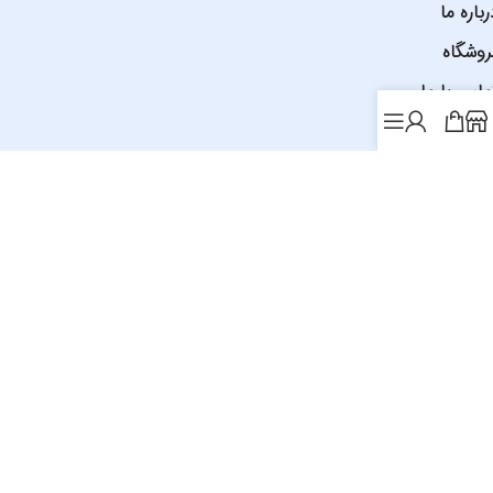
رباره ما
روشگاه
ماس با ما
فارش عمده
در فروشگاه بانک
کتاب درسی
و
کمک درسی
دانش آموز می
توانید انواع کتاب های ابتدایی ، کنکور، مقطع متوسطه اول و
دوم را با هزینه پایین در کوتاه ترین زمان خریداری کنید .
بانک کتاب دانش آموز فعالیت اینترنتی خود را از سال 1396 آغاز
نموده و تمام تلاش خود را کرده تا بهترین خدمات را به
مشتریان خود ارائه دهد .