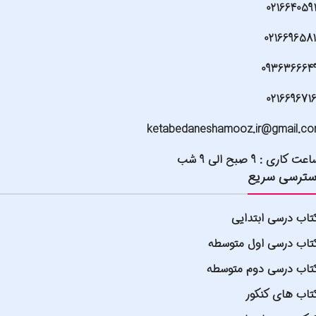
021664059
021669658
093636664
021669671
ketabedaneshamooz.ir@gmail.c
عت کاری : 9 صبح الی 9 شب
ترسی سریع
تاب درسی ابتدایی
تاب درسی اول متوسطه
تاب درسی دوم متوسطه
تاب های کنکور