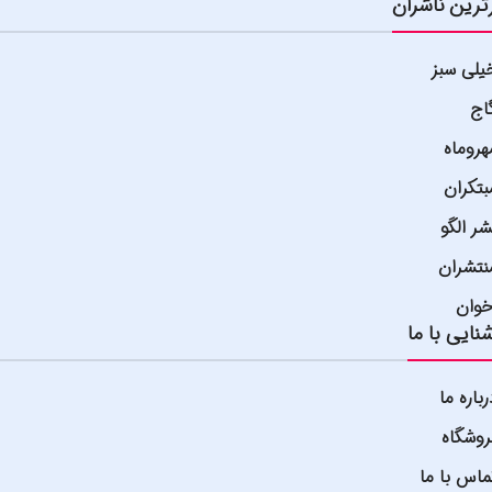
ترین ناشران
یلی سبز
اج
هروماه
بتکران
شر الگو
نتشران
خوان
نایی با ما
رباره ما
روشگاه
ماس با ما