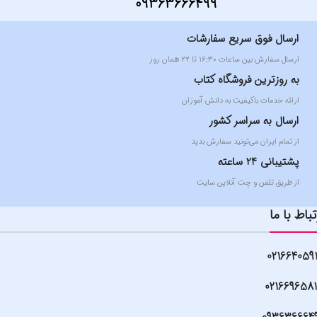
09363666499
ارسال فوق سریع سفارشات
ارسال سفارش بین ساعات ۱۶:۳۰ تا ۲۲ همان روز
به روزترین فروشگاه کتاب
ارائه خدمات باکیفیت به دانش آموزان
ارسال به سراسر کشور
از تمام ایران می‌تونید سفارش بدید
پشتیبانی 24 ساعته
از طریق تلفن و چت آنلاین سایت
تباط با ما
021664059
021669658