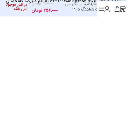
شماره کارت سایت: 6037997561980484 به نام علیرضا گلمحمدی
۳۲۰,۰۰۰
تومان
گرامر پیشرفته زبان انگلیسی-
در انبار موجود
نمی باشد
انتشارات شباهنگ 1405
۲۵۶,۰۰۰
تومان
اد های ما
2025
© – تمامی حقوق برای فروشگاه آنلاین کتاب دانش آموز محفوظ