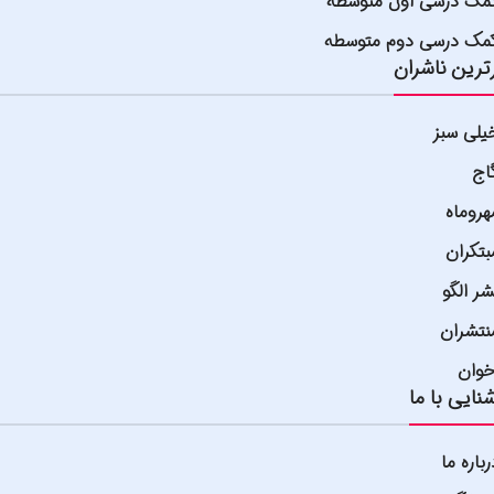
مک درسی اول متوسطه
مک درسی دوم متوسطه
ترین ناشران
یلی سبز
اج
هروماه
بتکران
شر الگو
نتشران
خوان
نایی با ما
رباره ما