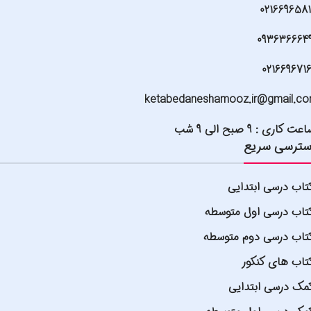
021669658
093636664
021669671
ketabedaneshamooz.ir@gmail.c
عت کاری : 9 صبح الی 9 شب
ترسی سریع
تاب درسی ابتدایی
تاب درسی اول متوسطه
تاب درسی دوم متوسطه
تاب های کنکور
مک درسی ابتدایی